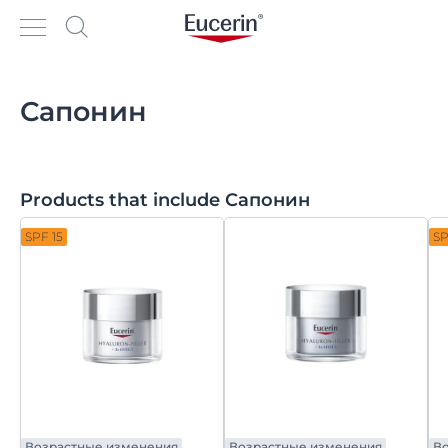
Сапонин
Products that include Сапонин
SPF 15
SP
Возрастные изменения
Возрастные изменения
В