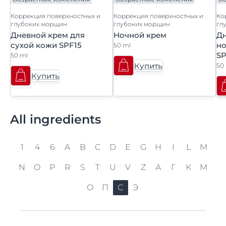
Коррекция поверхностных и
Коррекция поверхностных и
Ко
глубоких морщин
глубоких морщин
гл
Дневной крем для
Ночной крем
Дн
сухой кожи SPF15
н
50 ml
SP
50 ml
Купить
50
Купить
All ingredients
1
4
6
A
B
C
D
E
G
H
I
L
M
N
O
P
R
S
T
U
V
Z
А
Г
К
М
О
П
С
Э