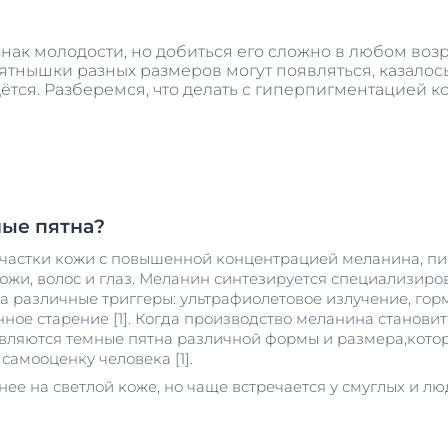
Сыворотка для проблемной кожи
укты
й и душа
40 ml
нак молодости, но добиться его сложно в любом возр
ожей головы и волосами
тнышки разных размеров могут появляться, казалось 
Купить
дётся. Разберемся, что делать с гиперпигментацией к
 солнца
укты
Просмотреть в
продукты
ные пятна?
участки кожи с повышенной концентрацией меланина, пи
ожи, волос и глаз. Меланин синтезируется специализир
на различные триггеры: ультрафиолетовое излучение, го
нное старение [1]. Когда производство меланина станов
вляются темные пятна различной формы и размера,кото
самооценку человека [1].
ее на светлой коже, но чаще встречается у смуглых и л