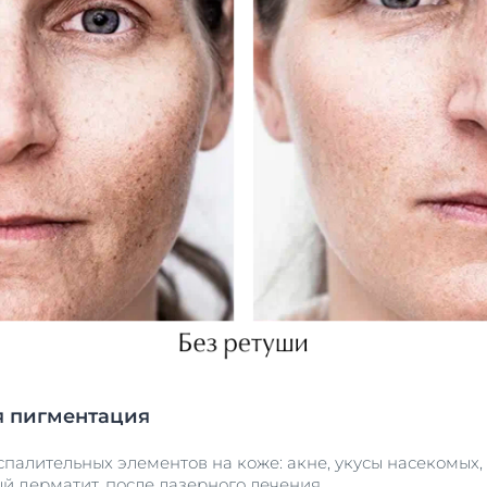
я пигментация
палительных элементов на коже: акне, укусы насекомых, 
й дерматит, после лазерного лечения.