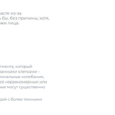
асте из-за
бы, без причины, хотя,
ожи лица.
се
гмента, который
ованными клетками –
рмональные колебания,
ится неравномерным или
рые могут существенно
юдей с более темными