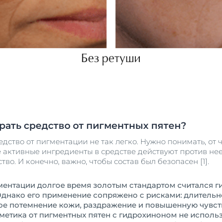
рать средство от пигментных пятен?
дство от пигментации не так легко. Нужно понимать, от 
 активные ингредиенты в средстве действуют против нее
во. И конечно, важно, чтобы состав был безопасен [1].
ментации долгое время золотым стандартом считался 
Однако его применение сопряжено с рисками: длитель
ое потемнение кожи, раздражение и повышенную чувств
тика от пигментных пятен с гидрохиноном не используе