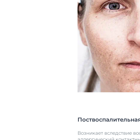
Поствоспалительна
Возникает вследствие вос
аллергический контактны