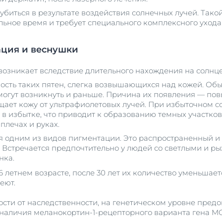
убиться в результате воздействия солнечных лучей. Так
льное время и требует специального комплексного ухода
ация и веснушки
озникает вследствие длительного нахождения на солнце
ость таких пятен, слегка возвышающихся над кожей. Обы
 могут возникнуть и раньше. Причина их появления — п
ает кожу от ультрафиолетовых лучей. При избыточном 
в избытке, что приводит к образованию темных участков
 плечах и руках.
я одним из видов пигментации. Это распространенный и
Встречается предпочтительно у людей со светлыми и ры
нка.
6 летнем возрасте, после 30 лет их количество уменьшает
еют.
сти от наследственности, на генетическом уровне предо
т наличия меланокортин-1-рецепторного варианта гена M