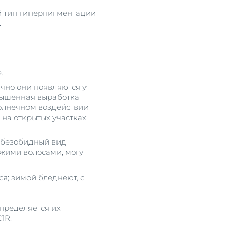
ой тип гиперпигментации
.
.
чно они появляются у
овышенная выработка
солнечном воздействии
 на открытых участках
 безобидный вид
жими волосами, могут
ся; зимой бледнеют, с
пределяется их
C1R.