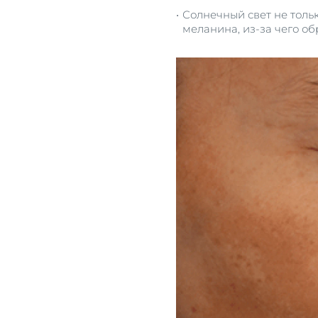
Солнечный свет не толь
меланинa, из-за чего об