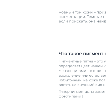
Все прод
Для ванно
Ровный тон кожи – приз
Уход за к
пигментации. Темные пя
если поискать, она най
Защита от
Все прод
Что такое пигмент
Пигментные пятна – это 
определяет цвет нашей к
меланоцитами – в ответ 
воспаление или естестве
избыточным, на коже поя
влиять на внешний вид и 
Гиперпигментация заметн
фототипами [1].