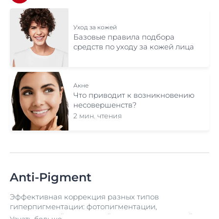
Уход за кожей
Базовые правила подбора
средств по уходу за кожей лица
Акне
Что приводит к возникновению
несовершенств?
2 мин. чтения
Anti-Pigment
Эффективная коррекция разных типов
гиперпигментации: фотопигментации,
гормональной, возрастной, поствоспалительной