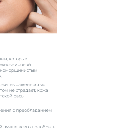
ны, которые
кожно-жировой
мелкоморщинистым
.
кожи, выраженностью
том не страдает, кожа
атской расы
тарения с преобладанием
й лучше всего подобрать