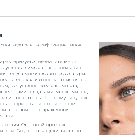
а
используется классификация типов
1
:
Характеризуется незначительной
нарушения лимфооттока, снижения
ия тонуса мимической мускулатуры.
ость тона кожи и пигментные пятна.
ым, с опущенными уголками рта,
осогубными складками, мешками под
емлистого оттенка. По этому типу, как
ины с нормальной кожей в юном
хой в зрелом без выраженной
чатки.
тарения
. Основной признак —
и шеи. Опускаются щеки, тяжелеют