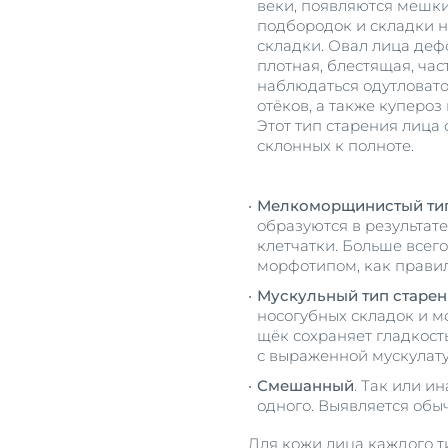
веки, появляются мешки
подбородок и складки 
складки. Овал лица деф
плотная, блестящая, час
наблюдаться одутловато
отёков, а также купероз
Этот тип старения лица
склонных к полноте.
Мелкоморщинистый тип
образуются в результа
клетчатки. Больше всег
морфотипом, как правил
Мускульный тип старен
носогубных складок и м
щёк сохраняет гладкост
с выраженной мускулату
Смешанный
. Так или и
одного. Выявляется обыч
Для кожи лица каждого т