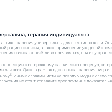
ерсальна, терапия индивидуальна
актике старения универсальны для всех типов кожи. Он
ый рацион питания, а также применение уходовой косме
менения начинают отчётливо проявляться, для их устран
о тенденции к осторожному назначению процедур, кото
и для всех. Даже в рамках одного типа старения лица и
6
зному
. Иными словами, идти на поводу у моды и слепо с
ложения не стоит: отдавайте предпочтение доказательн