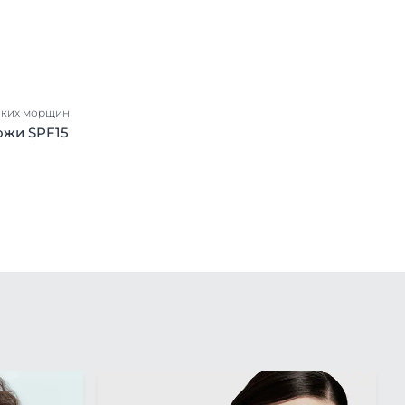
. Галлямова.
RL:
chin/viewer (дата
оких морщин
ожи SPF15