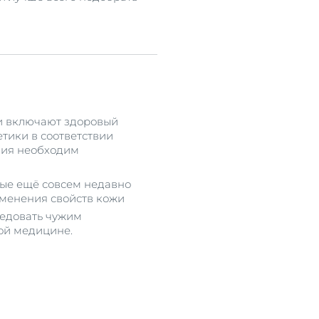
и включают здоровый
тики в соответствии
ения необходим
рые ещё совсем недавно
зменения свойств кожи
ледовать чужим
ой медицине.