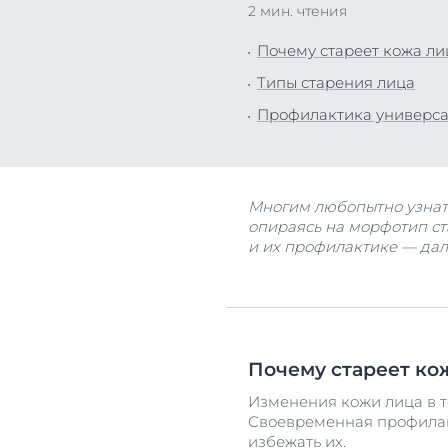
2 мин. чтения
Все прод
Для ванно
Почему стареет кожа ли
Уход за к
Типы старения лица
Защита от
Профилактика универса
Все прод
Многим любопытно узнать
опираясь на морфотип ст
и их профилактике — дале
Почему стареет ко
Изменения кожи лица в 
Своевременная профилакт
избежать их.