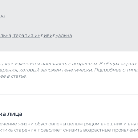
Сыворотка для проблемной кожи
укты
й и душа
40 ml
ца
ожей головы и волосами
Купить
 солнца
льна, терапия индивидуальна
укты
Просмотреть в
продукты
, как изменится внешность с возрастом. В общих чертах 
арения, который заложен генетически. Подробнее о типа
е в статье.
жа лица
течение жизни обусловлены целым рядом внешних и вну
ика старения позволяет снизить возрастные проявления