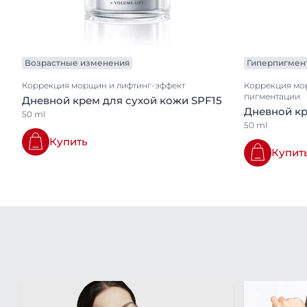
обращения: 10.03.2021).
Морфофункциональное 
— Российский журнал 
https://cyberleninka.ru
Возрастные изменения
Гиперпигмен
обращения: 10.03.2021).
Коррекция морщин и лифтинг-эффект
Коррекция мо
пигментации
Дневной крем для сухой кожи SPF15
Дневной кр
50 ml
50 ml
Купить
Купит