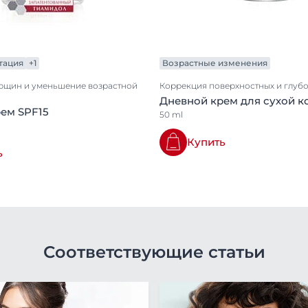
исследование кожи лица женщин. / О. А. Баринова, Ю. А
кожных и венерических заболеваний. — 2012. — № 6. — U
/article/n/morfofunktsionalnoe-issledovanie-kozhi-litsa-zhens
тация
+1
Возрастные изменения
рщин и уменьшение возрастной
Коррекция поверхностных и глуб
Дневной крем для сухой к
ем SPF15
50 ml
Купить
ь
Соответствующие статьи