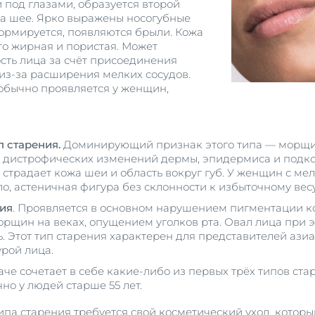
 под глазами, образуется второй
на шее. Ярко выражены носогубные
ормируется, появляются брыли. Кожа
то жирная и пористая. Может
сть лица за счёт присоединения
 из-за расширения мелких сосудов.
 обычно проявляется у женщин,
 старения
.
Доминирующий признак этого типа — морщи
те дистрофических изменений дермы, эпидермиса и под
о страдает кожа шеи и область вокруг губ. У женщин с 
о, астеничная фигура без склонности к избыточному весу
ия
. Проявляется в основном нарушением пигментации 
орщин на веках, опущением уголков рта. Овал лица при э
ь. Этот тип старения характерен для представителей ази
рой лица.
наче сочетает в себе какие-либо из первых трёх типов с
но у людей старше 55 лет.
ипа старения требуется свой косметический уход, которы