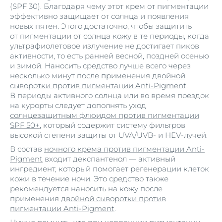
(SPF 30). Благодаря чему этот крем от пигментации
эффективно защищает от солнца и появления
новых пятен. Этого достаточно, чтобы защитить
от пигментации от солнца кожу в те периоды, когда
ультрафиолетовое излучение не достигает пиков
активности, то есть ранней весной, поздней осенью
и зимой. Наносить средство лучше всего через
несколько минут после применения
двойной
сыворотки против пигментации Anti-Pigment
.
В периоды активного солнца или во время поездок
на курорты следует дополнять уход
солнцезащитным флюидом против пигментации
SPF 50+
, который содержит систему фильтров
высокой степени защиты от UVA/UVB- и HEV-лучей.
В состав
ночного крема против пигментации Anti-
Pigment
входит декспантенол — активный
ингредиент, который помогает регенерации клеток
кожи в течение ночи. Это средство также
рекомендуется наносить на кожу после
применения
двойной сыворотки против
пигментации Anti-Pigment
.