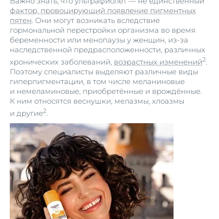
Важно знать, что ультрафиолет — не единственный
фактор, провоцирующий появление пигментных
пятен
. Они могут возникать вследствие
гормональной перестройки организма во время
беременности или менопаузы у женщин, из-за
наследственной предрасположенности, различных
2
хронических заболеваний,
возрастных изменений
.
Поэтому специалисты выделяют различные виды
гиперпигментации, в том числе меланиновые
и немеламиновые, приобретённые и врождённые.
К ним относятся веснушки, мелазмы, хлоазмы
2
и другие
.