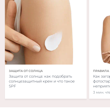
Дебов С.С., Дерижанова И.С. Меланины // Большая с
Большая Медицинская Энциклопедия (БМЭ), под реда
издание, Т.14. URL: https://xn—90aw5c.xn—
c1avg/index.php/%D0%9C%D0%95%D0%9B%D0%90
(дата обращения: 03.12.2021).
ЗАЩИТА ОТ СОЛНЦА
ПРАВИЛА 
Защита от солнца: как подобрать
Как заго
солнцезащитный крем и что такое
фотоста
SPF
неприят
3 мин. чт