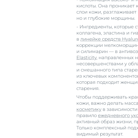
кислоты. Она проникает к
слои кожи, разглаживает 
но и глубокие морщины.
- Ингредиенты, которые 
коллагена, эластина и ги
в
линейке средств Hyaluro
коррекции мелкоморщини
и силимарин — в антиво
Elasticity
, направленных 
несовершенствами у обл
и смешанного типа старе
из ключевых компонент
которая подходит женщ
старения.
Чтобы поддерживать крас
кожи, важно делать масс
косметику
в зависимости 
правило
ежедневного ухо
активный образ жизни, п
Только комплексный подх
видимый результат.