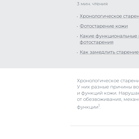
3 мин. чтения
Все прод
Для ванно
Хронологическое старе
Уход за к
Фотостарение кожи
Защита от
Какие функциональные и
Все прод
фотостарения
Как замедлить старение
Хронологическое старени
У них разные причины во
и функций кожи. Нарушаю
от обезвоживания, механи
1
функции
.