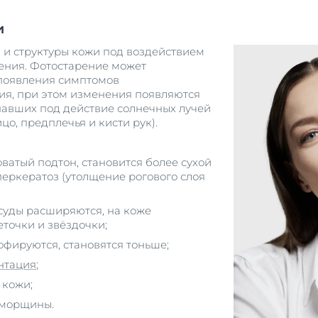
и
 и структуры кожи под воздействием
ения. Фотостарение может
 появления симптомов
ия, при этом изменения появляются
опавших под действие солнечных лучей
ицо, предплечья и кисти рук).
ватый подтон, становится более сухой
перкератоз (утолщение рогового слоя
суды расширяются, на коже
еточки и звёздочки;
офируются, становятся тоньше;
нтация
;
 кожи;
 морщины.