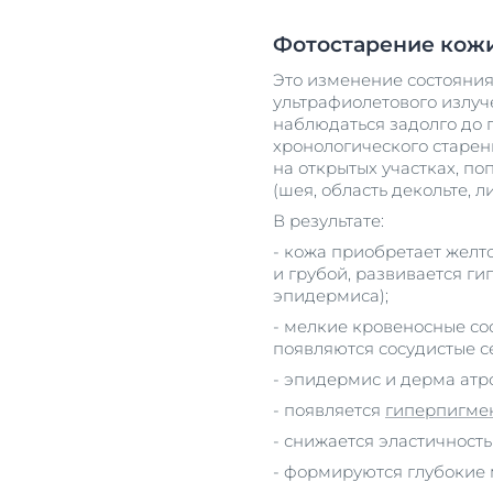
Фотостарение кож
Это изменение состояния
ультрафиолетового излуч
наблюдаться задолго до
хронологического старен
на открытых участках, п
(шея, область декольте, л
В результате:
- кожа приобретает желто
и грубой, развивается ги
эпидермиса);
- мелкие кровеносные со
появляются сосудистые с
- эпидермис и дерма атр
- появляется
гиперпигме
- снижается эластичность
- формируются глубокие