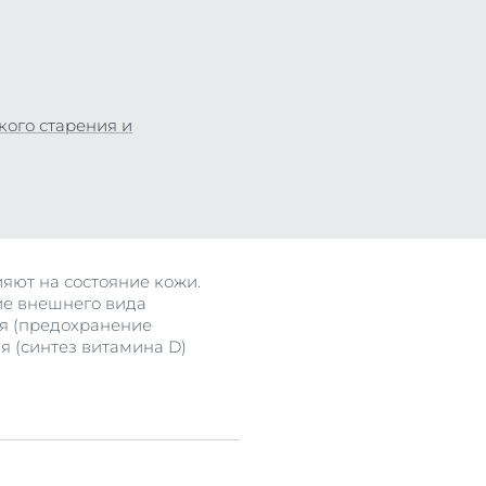
кого старения и
се
яют на состояние кожи.
ие внешнего вида
ая (предохранение
я (синтез витамина D)