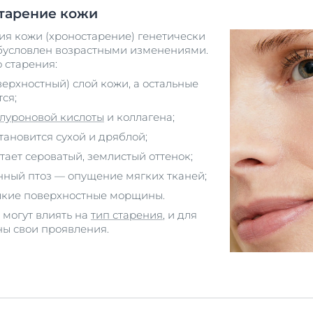
тарение кожи
ия кожи (хроностарение) генетически
обусловлен возрастными изменениями.
 старения:
верхностный) слой кожи, а остальные
ся;
луроновой кислоты
и коллагена;
становится сухой и дряблой;
тает сероватый, землистый оттенок;
нный птоз — опущение мягких тканей;
елкие поверхностные морщины.
 могут влиять на
тип старения
, и для
ны свои проявления.