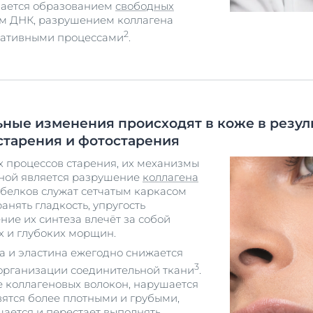
дается образованием
свободных
м ДНК, разрушением коллагена
2
егативными процессами
.
ные изменения происходят в коже в резул
старения и фотостарения
х процессов старения, их механизмы
ной является разрушение
коллагена
х белков служат сетчатым каркасом
анять гладкость, упругость
ние их синтеза влечёт за собой
х и глубоких морщин.
а и эластина ежегодно снижается
3
езорганизации соединительной ткани
.
 коллагеновых волокон, нарушается
вятся более плотными и грубыми,
шается и перестает выполнять