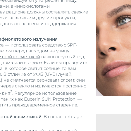
 Рекомендуется употреблять пищу,
нами, аминокислотами
ву рациона должны составлять свежие
ехи, злаковые и другие продукты,
одства коллагена и поддержания
афиолетового излучения
.
 — использовать средство с SPF-
етом перед выходом на улицу.
итной косметикой
важно круглый год,
 и дома или в офисе. Если вы проводите
, в которое светит солнце, то вам
 В отличие от УФБ (UVB) лучей,
) не смягчается озоновым слоем; они
 через стекло и излучаются постоянно
2
о дня
. Регулярное использование
 таких как
Eucerin SUN Protection
, —
атить преждевременное старение.
стной косметикой
. В состав anti-age
 низкомолекулярной гиалуроновой