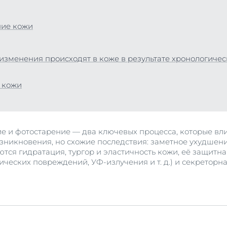
Сыворотка для проблемной кожи
укты
й и душа
40 ml
ние кожи
ожей головы и волосами
Купить
 солнца
зменения происходят в коже в результате хронологичес
укты
Просмотреть в
 кожи
продукты
е и фотостарение — два ключевых процесса, которые вли
зникновения, но схожие последствия: заметное ухудшен
тся гидратация, тургор и эластичность кожи, её защитн
ческих повреждений, УФ-излучения и т. д.) и секреторна