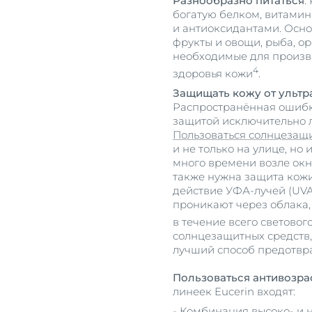
Разнообразно питаться
.
богатую белком, витами
и антиоксидантами. Осно
фрукты и овощи, рыба, ор
необходимые для произв
4
здоровья кожи
.
Защищать кожу от ультр
Распространённая ошибка
защитой исключительно л
Пользоваться солнцезащ
и не только на улице, но
много времени возле окна
также нужна защита кожи.
действие УФА-лучей (UVA
проникают через облака,
в течение всего световог
солнцезащитных средств,
лучший способ предотвр
Пользоваться антивозра
линеек Eucerin входят:
- Комбинация высоко- и