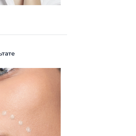
ьтате