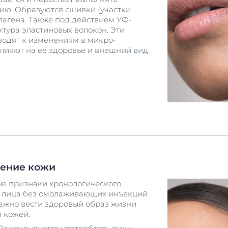
ю. Образуются сшивки (участки
лагена. Также под действием УФ-
ктура эластиновых волокон. Эти
водят к изменениям в микро-
влияют на её здоровье и внешний вид.
рение кожи
е признаки хронологического
я лица без омолаживающих инъекций
важно вести здоровый образ жизни
а кожей.