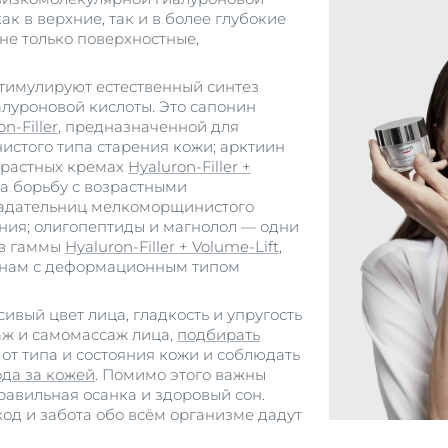
ак в верхние, так и в более глубокие
не только поверхностные,
стимулируют естественный синтез
алуроновой кислоты. Это сапонин
n-Filler
, предназначенной для
стого типа старения кожи; арктиин
зрастных кремах
Hyaluron-Filler +
на борьбу с возрастными
адательниц мелкоморщинистого
ния; олигопептиды и магнолол — одни
ов гаммы
Hyaluron-Filler + Volume-Lift
,
инам с деформационным типом
ивый цвет лица, гладкость и упругость
аж и самомассаж лица,
подбирать
от типа и состояния кожи и соблюдать
да за кожей
. Помимо этого важны
равильная осанка и здоровый сон.
од и забота обо всём организме дадут