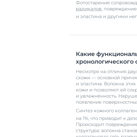
Фотостарение сопровож
радикалов
, повреждение
и эластина и другими н
Какие функциональ
хронологического 
Несмотря на отличия дву
схожи — основной причи
и эластина. Волокна эти
кожи и позволяют ей сохр
и увлажнённость. Наруше
появление поверхностны
Синтез кожного коллаген
на 1%, что приводит к д
Происходит повреждение
структура: волокна стано
коллагеновая сеть разру