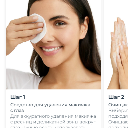
Шаг 1
Шаг 2
Средство для удаления макияжа
Очищаю
с глаз
Выберит
Для аккуратного удаления макияжа
подходя
с ресниц и деликатной зоны вокруг
Очищаю
глаз. Лучше всего использовать
подходи