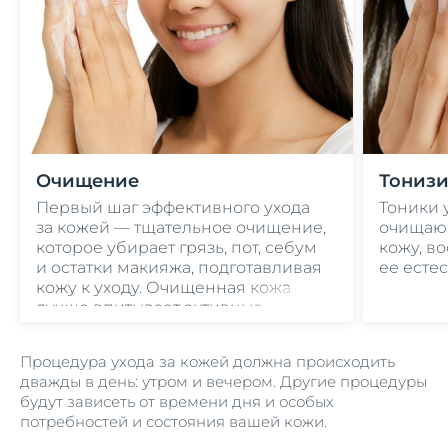
Очищение
Тониз
Первый шаг эффективного ухода
Тоники 
за кожей — тщательное очищение,
очищающ
которое убирает грязь, пот, себум
кожу, в
и остатки макияжа, подготавливая
ее есте
кожу к уходу. Очищенная кожа
лучше впитывает активные
ингредиенты, содержащиеся
в уходовых средствах.
Процедура ухода за кожей должна происходить
дважды в день: утром и вечером. Другие процедуры
будут зависеть от времени дня и особых
потребностей и состояния вашей кожи.