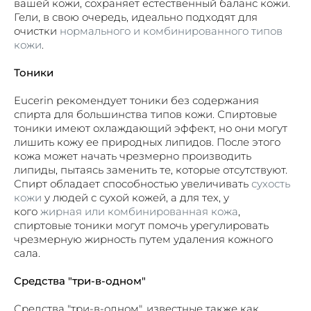
вашей кожи, сохраняет естественный баланс кожи.
Гели, в свою очередь, идеально подходят для
очистки
нормального и комбинированного типов
кожи
.
Тоники
Eucerin рекомендует тоники без содержания
спирта для большинства типов кожи. Спиртовые
тоники имеют охлаждающий эффект, но они могут
лишить кожу ее природных липидов. После этого
кожа может начать чрезмерно производить
липиды, пытаясь заменить те, которые отсутствуют.
Спирт обладает способностью увеличивать
сухость
кожи
у людей с сухой кожей, а для тех, у
кого
жирная или комбинированная кожа
,
спиртовые тоники могут помочь урегулировать
чрезмерную жирность путем удаления кожного
сала.
Средства "три-в-одном"
Средства "три-в-одном", известные также как