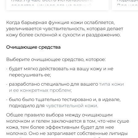
средство, нанеся его на ватный
Для нор
диск и аккуратно пройдясь по зоне
комбин
вокруг глаз.
кожи Eu
Когда барьерная функция кожи ослабляется,
использ
увеличивается чувствительность, которая делает
кожу более склонной к сухости и раздражению.
Очищающие средства
Выберите очищающее средство, которое:
будет мягко действовать на вашу кожу и не
пересушивать ее;
разработано специально для вашего
типа кожи
и ее конкретных проблем;
было было тщательно тестировано и, в идеале,
подходило для
чувствительной кожи.
Общее правило выбора между очищающим
молочком и гелем заключается в том, что чем суше
кожа, тем более эффективным будет для нее
молочко. Оно не затрагивает собственные липиды