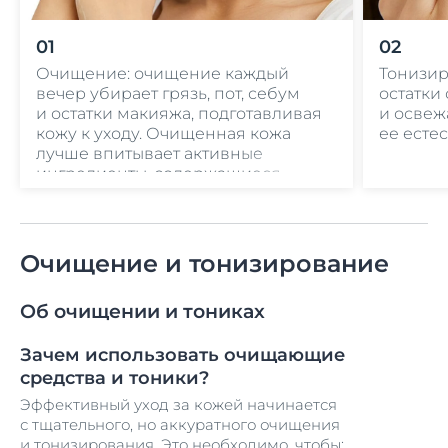
01
02
Очищение: очищение каждый
Тонизир
вечер убирает грязь, пот, себум
остатки
и остатки макияжа, подготавливая
и освеж
кожу к уходу. Очищенная кожа
ее есте
лучше впитывает активные
ингредиенты, содержащиеся
в уходовых средствах. Для
очищения и защиты деликатной
кожи вокруг глаз рекомендуется
использовать специальное
Очищение и тонизирование
средство для снятия макияжа
с глаз.
Об очищении и тониках
Зачем использовать очищающие
средства и тоники?
Эффективный уход за кожей начинается
с тщательного, но аккуратного очищения
и тонизирования. Это необходимо, чтобы: