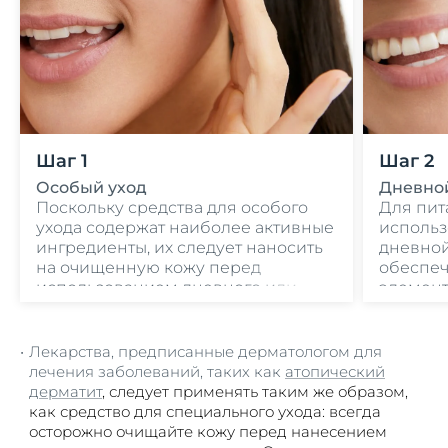
Шаг 1
Шаг 2
Особый уход
Дневной
Поскольку средства для особого
Для пит
ухода содержат наиболее активные
исполь
ингредиенты, их следует наносить
дневной
на очищенную кожу перед
обеспе
использованием дневного или
элемент
ночного крема. Это обеспечит
возмож
их максимальное проникновение
в кожу.
Лекарства, предписанные дерматологом для
лечения заболеваний, таких как
атопический
дерматит
, следует применять таким же образом,
как средство для специального ухода: всегда
осторожно очищайте кожу перед нанесением