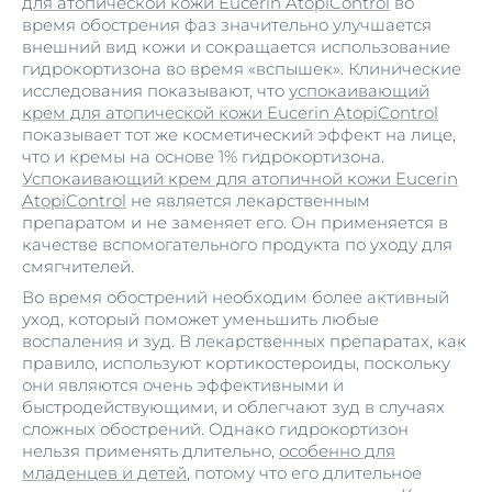
для атопической кожи Eucerin AtopiControl
во
время обострения фаз значительно улучшается
внешний вид кожи и сокращается использование
гидрокортизона во время «вспышек». Клинические
исследования показывают, что
успокаивающий
крем для атопической кожи Eucerin AtopiControl
показывает тот же косметический эффект на лице,
что и кремы на основе 1% гидрокортизона.
Успокаивающий крем для атопичной кожи Eucerin
AtopiControl
не является лекарственным
препаратом и не заменяет его. Он применяется в
качестве вспомогательного продукта по уходу для
смягчителей.
Во время обострений необходим более активный
уход, который поможет уменьшить любые
воспаления и зуд. В лекарственных препаратах, как
правило, используют кортикостероиды, поскольку
они являются очень эффективными и
быстродействующими, и облегчают зуд в случаях
сложных обострений. Однако гидрокортизон
нельзя применять длительно,
особенно для
младенцев и детей
, потому что его длительное