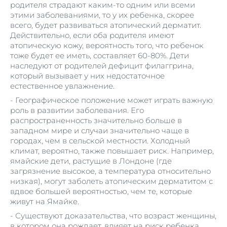
родителя страдают каким-то одним или всеми
этими заболеваниями, то у их ребенка, скорее
всего, будет развиваться атопический дерматит.
Действительно, если оба родителя имеют
атопическую кожу, вероятность того, что ребенок
тоже будет ее иметь, составляет 60-80%. Дети
наследуют от родителей дефицит филаггрина,
который вызывает у них недостаточное
естественное увлажнение.
- Географическое положение может играть важную
роль в развитии заболевания. Его
распространенность значительно больше в
западном мире и случаи значительно чаще в
городах, чем в сельской местности. Холодный
климат, вероятно, также повышает риск. Например,
ямайские дети, растущие в Лондоне (где
загрязнение высокое, а температура относительно
низкая), могут заболеть атопическим дерматитом с
вдвое большей вероятностью, чем те, которые
живут на Ямайке.
- Существуют доказательства, что возраст женщины,
в котором она рождает, влияет на риск ребенка