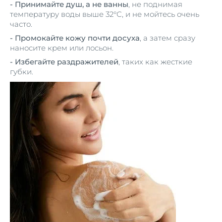
- Принимайте душ,
а не ванны
, не поднимая
температуру воды выше 32°С, и не мойтесь очень
часто.
- Промокайте кожу почти досуха
, а затем сразу
наносите крем или лосьон.
- Избегайте раздражителей
, таких как жесткие
губки.