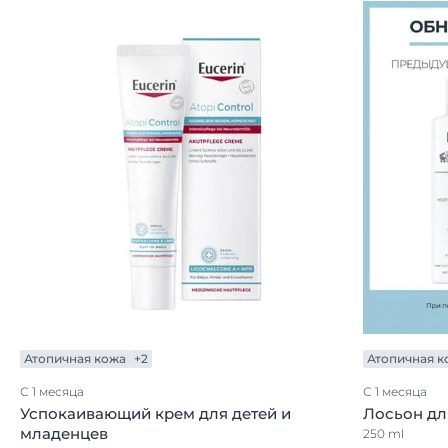
Атопичная кожа
+2
Атопичная к
С 1 месяца
С 1 месяца
Успокаивающий крем для детей и
Лосьон дл
младенцев
250 ml