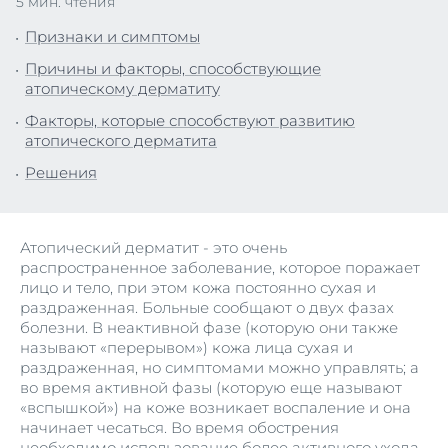
5 мин. чтения
Признаки и симптомы
Причины и факторы, способствующие
атопическому дерматиту
Факторы, которые способствуют развитию
атопического дерматита
Решения
Атопический дерматит - это очень
распространенное заболевание, которое поражает
лицо и тело, при этом кожа постоянно сухая и
раздраженная. Больные сообщают о двух фазах
болезни. В неактивной фазе (которую они также
называют «перерывом») кожа лица сухая и
раздраженная, но симптомами можно управлять; а
во время активной фазы (которую еще называют
«вспышкой») на коже возникает воспаление и она
начинает чесаться. Во время обострения
необходимо использование более активного ухода