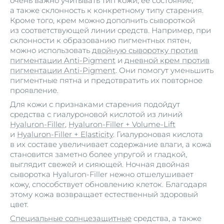
очень важно учитывать тип кожи, её состояние,
а также склонность к конкретному типу старения.
Кроме того, крем можно дополнить сывороткой
из соответствующей линии средств. Например, при
склонности к образованию пигментных пятен,
можно использовать
двойную сыворотку против
пигментации Anti-Pigment
и
дневной крем против
пигментации Anti-Pigment
. Они помогут уменьшить
пигментные пятна и предотвратить их повторное
проявление.
Для кожи с признаками старения подойдут
средства с гиалуроновой кислотой из линий
Hyaluron-Filler
,
Hyaluron-Filler + Volume-Lift
и
Hyaluron-Filler + Elasticity
. Гиалуроновая кислота
в их составе увеличивает содержание влаги, а кожа
становится заметно более упругой и гладкой,
выглядит свежей и сияющей. Ночная двойная
сыворотка Hyaluron-Filler нежно отшелушивает
кожу, способствует обновлению клеток. Благодаря
этому кожа возвращает естественный здоровый
цвет.
Специальные солнцезащитные
средства, а также