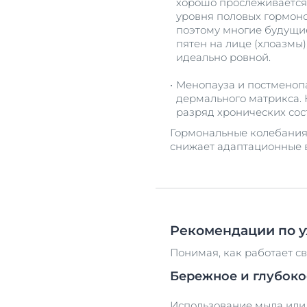
хорошо прослеживается
уровня половых гормон
поэтому многие будущи
пятен на лице (хлоазмы
идеально ровной.
Менопауза и постменоп
дермального матрикса. К
разряд хронических сос
Гормональные колебания –
снижает адаптационные 
Рекомендации по у
Понимая, как работает с
Бережное и глубоко
Использование мыла или 