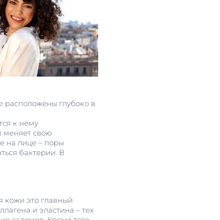
ые расположены глубоко в
тся к нему
м меняет свою
е на лице – поры
ться бактерии. В
я кожи это главный
лагена и эластина – тех
е заломов. Кроме того,