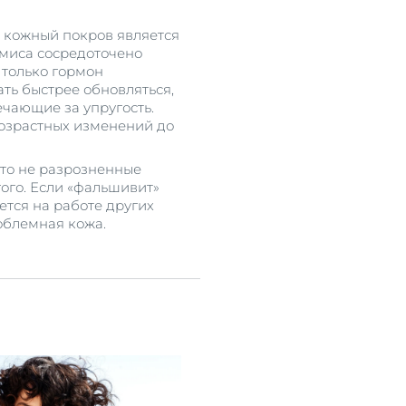
о кожный покров является
рмиса сосредоточено
 только гормон
ать быстрее обновляться,
чающие за упругость.
возрастных изменений до
Это не разрозненные
гого. Если «фальшивит»
ется на работе других
облемная кожа.