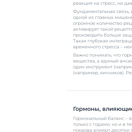
реакция на стресс, ни д
Фундаментальная связь, 
одной из главных мишене
огромное количество рец
активирует такой рецепто
производить больше защи
Такая глубокая интеграц
временного стресса – не
Важно понимать, что гор
вещества, а единый ансам
один инструмент (наприм
(например, яичников). Р
Гормоны, влияющие
Гормональный баланс – 
только с годами, но и в т
покрова влияют десятки 