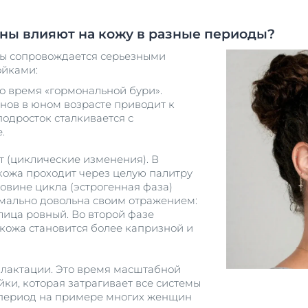
ны влияют на кожу в разные периоды?
ы сопровождается серьезными
ойками:
о время «гормональной бури».
нов в юном возрасте приводит к
подросток сталкивается с
е.
 (циклические изменения). В
кожа проходит через целую палитру
ловине цикла (эстрогенная фаза)
ально довольна своим отражением:
лица ровный. Во второй фазе
 кожа становится более капризной и
 лактации. Это время масштабной
ки, которая затрагивает все системы
т период на примере многих женщин