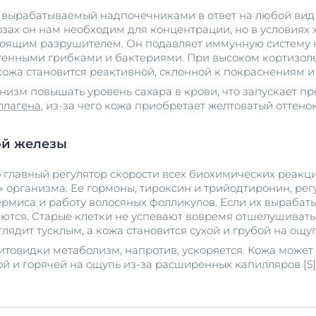
, вырабатываемый надпочечниками в ответ на любой ви
озах он нам необходим для концентрации, но в условиях 
тоящим разрушителем. Он подавляет иммунную систему к
генными грибками и бактериями. При высоком кортизол
 кожа становится реактивной, склонной к покраснениям и
низм повышать уровень сахара в крови, что запускает пр
ллагена
, из-за чего кожа приобретает желтоватый оттено
ой железы
 главный регулятор скорости всех биохимических реакци
» организма. Ее гормоны, тироксин и трийодтиронин, рег
рмиса и работу волосяных фолликулов. Если их вырабаты
ются. Старые клетки не успевают вовремя отшелушиватьс
глядит тусклым, а кожа становится сухой и грубой на ощуп
товидки метаболизм, напротив, ускоряется. Кожа может 
ой и горячей на ощупь из-за расширенных капилляров [5]