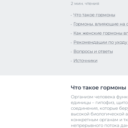
2 мин. чтения
Все прод
Для ванно
Что такое гормоны
Уход за к
Гормоны, влияющие на 
Защита от
Как женские гормоны в
Все прод
Рекомендации по уходу
Вопросы и ответы
Источники
Что такое гормоны
Организм человека функ
единицы – гипофиз, щито
соединения, которые беру
высокой биологической а
конкретным органам и тк
непрерывного потока да