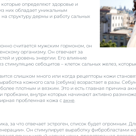
, которые определяют здоровье и
из них обладает уникальным
на структуру дермы и работу сальных
ионно считается мужским гормоном, он
нскому организму. Он отвечает за
стей и уровень энергии. Его влияние
ез стимуляцию себоцитов – клеток сальных желез, котор
овится слишком много или когда рецепторы кожи становя
ыработка кожного сала (себума) возрастает в разы. Себу
более плотным и вязким. Это и есть главная причина акн
 пробками, внутри которых начинают активно размножа
жирная проблемная кожа с
акне
.
а, за что отвечает эстроген, список будет огромным. Дл
енерации». Он стимулирует выработку фибробластами кол
оздают пружинистый каркас кожи, предотвращая появлени