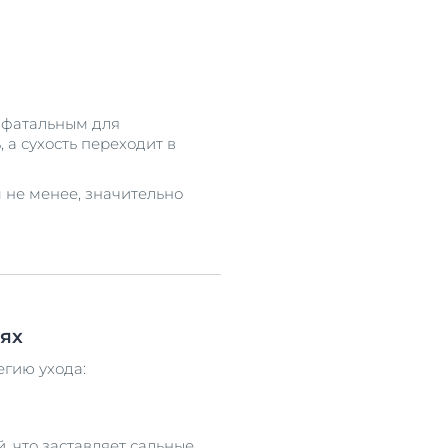
 фатальным для
 а сухость переходит в
м не менее, значительно
ях
егию ухода:
 что заставляет сальные