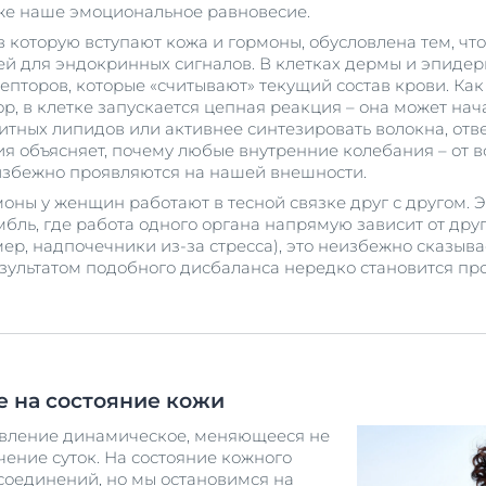
аже наше эмоциональное равновесие.
в которую вступают кожа и гормоны, обусловлена тем, чт
й для эндокринных сигналов. В клетках дермы и эпиде
епторов, которые «считывают» текущий состав крови. Как
р, в клетке запускается цепная реакция – она может нач
тных липидов или активнее синтезировать волокна, отве
ия объясняет, почему любые внутренние колебания – от 
избежно проявляются на нашей внешности.
моны у женщин работают в тесной связке друг с другом. 
бль, где работа одного органа напрямую зависит от дру
ер, надпочечники из-за стресса), это неизбежно сказыва
езультатом подобного дисбаланса нередко становится пр
 на состояние кожи
явление динамическое, меняющееся не
ечение суток. На состояние кожного
соединений, но мы остановимся на