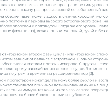
т накоплению в межклеточном пространстве гиалуроново
ем воды, в тысячу раз превышающий ее собственный вес [
на обеспечивает коже гладкость, сияние, хороший турго
но поэтому в периоды высокого эстрогенового фона (н
более здоровой и подтянутой. Когда же его уровень пада
енные фазы цикла), кожа становится тонкой, сухой и без
ают «гормоном второй фазы цикла» или «гормоном спокой
ногом зависит от баланса с эстрогеном. С одной стороны
обеспечивая клеткам приток кислорода. С другой – спо
кже некоторому расслаблению стенок сосудов. Это может 
лица по утрам и временным расширением пор [3].
оном прогестерон может делать кожу более рыхлой и во
 может становится причиной возникновения акне на лице.
ть местный иммунитет кожи, из-за чего мелкие поврежд
ы становятся более болезненными и глубокими.