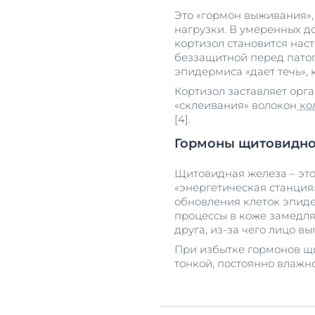
Это «гормон выживания»
нагрузки. В умеренных д
кортизол становится нас
беззащитной перед пато
эпидермиса «дает течь»,
Кортизол заставляет орга
«склеивания» волокон
ко
[4].
Гормоны щитовидн
Щитовидная железа – это
«энергетическая станция
обновления клеток эпиде
процессы в коже замедля
друга, из-за чего лицо вы
При избытке гормонов щи
тонкой, постоянно влажн