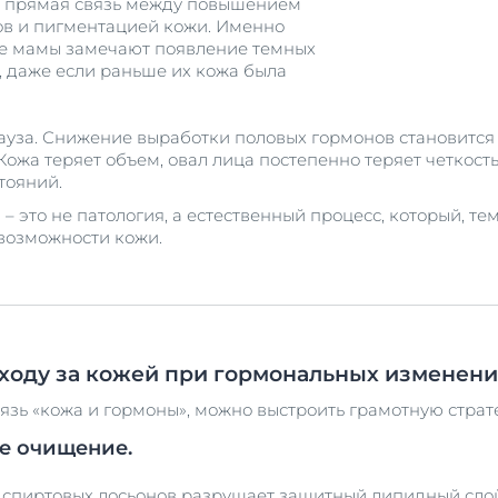
 прямая связь между повышением
ов и пигментацией кожи. Именно
е мамы замечают появление темных
), даже если раньше их кожа была
ауза. Снижение выработки половых гормонов становится
ожа теряет объем, овал лица постепенно теряет четкость,
тояний.
 это не патология, а естественный процесс, который, те
возможности кожи.
ходу за кожей при гормональных изменени
вязь «кожа и гормоны», можно выстроить грамотную страт
е очищение.
спиртовых лосьонов разрушает защитный липидный слой,