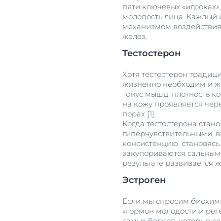
пяти ключевых «игроках»
молодость лица. Каждый 
механизмом воздействия 
желез.
Тестостерон
Хотя тестостерон традиц
жизненно необходим и же
тонус мышц, плотность ко
на кожу проявляется чер
порах [1].
Когда тестостерона стан
гиперчувствительными, в
консистенцию, становясь 
закупориваются сальными
результате развивается 
Эстроген
Если мы спросим биохимик
«гормон молодости и рег
самых белков, которые с