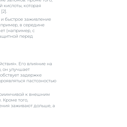
й кислоты, которая
2].
р и быстрое заживление
апример, в середине
ет (например, с
защитной перед
ствия». Его влияние на
, он улучшает
собствует задержке
проявляться пастозностью
сприимчивой к внешним
 Кроме того,
ения заживают дольше, а