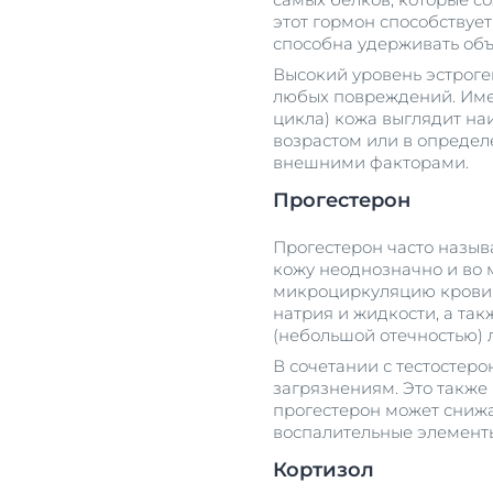
этот гормон способствуе
способна удерживать объ
Высокий уровень эстроге
любых повреждений. Имен
цикла) кожа выглядит наи
возрастом или в определ
внешними факторами.
Прогестерон
Прогестерон часто назыв
кожу неоднозначно и во м
микроциркуляцию крови, 
натрия и жидкости, а та
(небольшой отечностью) 
В сочетании с тестостер
загрязнениям. Это также
прогестерон может снижа
воспалительные элемент
Кортизол