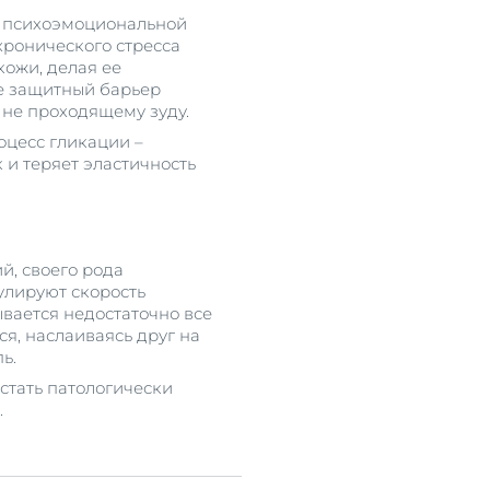
д психоэмоциональной
хронического стресса
ожи, делая ее
е защитный барьер
 не проходящему зуду.
оцесс гликации –
к и теряет эластичность
й, своего рода
улируют скорость
вается недостаточно все
я, наслаиваясь друг на
ь.
стать патологически
.