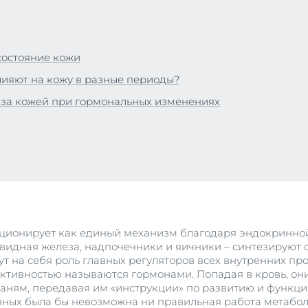
Сыворотка для проблемной кожи
укты
й и душа
40 ml
ожей головы и волосами
Купить
состояние кожи
 солнца
лияют на кожу в разные периоды?
укты
 за кожей при гормональных изменениях
Просмотреть в
продукты
ционирует как единый механизм благодаря эндокринной 
видная железа, надпочечники и яичники – синтезируют 
т на себя роль главных регуляторов всех внутренних про
ктивностью называются гормонами. Попадая в кровь, они
аням, передавая им «инструкции» по развитию и функци
нных была бы невозможна ни правильная работа метабол