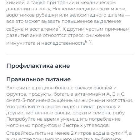
химией, а также при трении и механическом
давлении на кожу. Ношение медицинских масок,
воротников рубашки или велосипедного шлема —
все это может вызвать повышенное выделение
7
себума и воспаление
. К другим частым причинам
развития акне относятся стресс, снижение
6, 7
иммунитета и наследственность
.
Профилактика акне
Правильное питание
Включите в рацион больше свежих овощей и
фруктов, продукты, богатые витаминами А, E и C,
омега-3-полиненасыщенными жирными кислотами.
Употребляйте в сыром виде: шпинат, рукколу и
другие лиственные овощи, орехи и семена, рыбу.
Попробуйте на время уменьшить потребление
молочных продуктов и быстрых углеводов.
13
Старайтесь пить не менее 2 литров воды в сутки
, а
в качестве тонизирующего напитка выбирайте