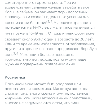
соматотропного гормона роста. Под их
воздействием сальные железы вырабатывают
больше себума, он забивает поры волосяных
фолликулов и создаёт идеальные условия для
2, 7
колонизации бактерий
. У девочек «расцвет»
приходится на 14–17 лет, у мальчиков начинается
5
чуть позже, в 16–19 лет
. От различных форм акне
5
страдает около 95% людей в возрасте до 30 лет
.
Одни со временем избавляются от заболевания,
другие и в зрелом возрасте продолжают борьбу с
2, 6
акне
. У женщин больше поводов для
гормональных всплесков, поэтому они чаще
мужчин подвержены появлению акне.
Косметика
Причиной акне может быть уходовая или
декоративная косметика. Маскируя акне под
слоями тонального крема и румян, пользуясь
жирными, слишком агрессивными средствами,
многие не задумываются о том, что лишь