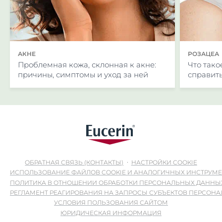
АКНЕ
РОЗАЦЕА
Проблемная кожа, склонная к акне:
Что тако
причины, симптомы и уход за ней
справит
ОБРАТНАЯ СВЯЗЬ (КОНТАКТЫ)
НАСТРОЙКИ COOKIE
ИСПОЛЬЗОВАНИЕ ФАЙЛОВ COOKIE И АНАЛОГИЧНЫХ ИНСТРУМ
ПОЛИТИКА В ОТНОШЕНИИ ОБРАБОТКИ ПЕРСОНАЛЬНЫХ ДАННЫ
РЕГЛАМЕНТ РЕАГИРОВАНИЯ НА ЗАПРОСЫ СУБЪЕКТОВ ПЕРСОН
УСЛОВИЯ ПОЛЬЗОВАНИЯ САЙТОМ
ЮРИДИЧЕСКАЯ ИНФОРМАЦИЯ