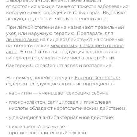
Выбор вариантов лечения акне зависит
от состояния кожи, а также от тяжести заболевания,
которую может определить только врач. Выделяют
лёгкую, среднюю и тяжёлую степени акне.
При лёгкой степени акне назначают правильный
уход или наружную терапию. Препараты для
лечения акне
на лице воздействуют на основные
патогенетические
механизмы, лежащие в основе
акне
. Это избыточная продукция кожного сала,
гиперкератоз, увеличение числа анаэробных
1
бактерий Cutibacterium acnes и воспаление
.
Например, линейка средств
Eucerin DermoPure
содержит следующие активные ингредиенты:
карнитин — уменьшает секрецию себума;
глюконолактон, салициловая и гликолевая
кислоты обладают кератолитическим действием;
у декандиола антибактериальное действие;
ликохалкон А оказывает
противовоспалительный эффект.