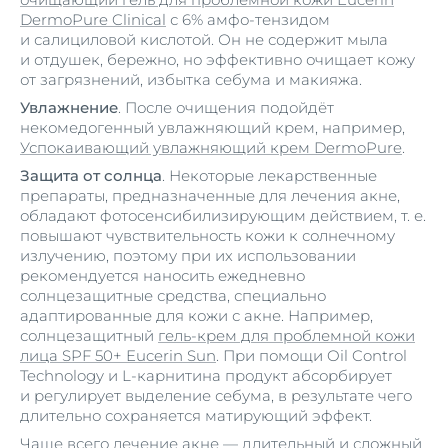
DermoPure Clinical
с 6% амфо-тензидом
и салициловой кислотой. Он не содержит мыла
и отдушек, бережно, но эффективно очищает кожу
от загрязнений, избытка себума и макияжа.
Увлажнение
. После очищения подойдёт
некомедогенный увлажняющий крем, например,
Успокаивающий увлажняющий крем DermoPure
.
Защита от солнца
. Некоторые лекарственные
препараты, предназначенные для лечения акне,
обладают фотосенсибилизирующим действием, т. е.
повышают чувствительность кожи к солнечному
излучению, поэтому при их использовании
рекомендуется наносить ежедневно
солнцезащитные средства, специально
адаптированные для кожи с акне. Например,
солнцезащитный
гель-крем для проблемной кожи
лица SPF 50+ Eucerin Sun
. При помощи Oil Control
Technology и L-карнитина продукт абсорбирует
и регулирует выделение себума, в результате чего
длительно сохраняется матирующий эффект.
Чаще всего лечение акне — длительный и сложный