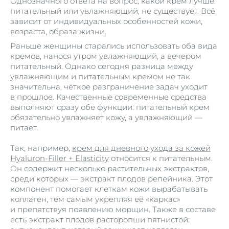
Однозначного ответа на вопрос, какой крем лучше:
питательный или увлажняющий, не существует. Всё
зависит от индивидуальных особенностей кожи,
возраста, образа жизни.
Раньше женщины старались использовать оба вида
кремов, нанося утром увлажняющий, а вечером
питательный. Однако сегодня разница между
увлажняющим и питательным кремом не так
значительна, чёткое разграничение задач уходит
в прошлое. Качественные современные средства
выполняют сразу обе функции: питательный крем
обязательно увлажняет кожу, а увлажняющий —
питает.
Так, например,
крем для дневного ухода за кожей
Hyaluron-Filler + Elasticity
относится к питательным.
Он содержит несколько растительных экстрактов,
среди которых — экстракт плодов репейника. Этот
компонент помогает клеткам кожи вырабатывать
коллаген, тем самым укрепляя её «каркас»
и препятствуя появлению морщин. Также в составе
есть экстракт плодов расторопши пятнистой: