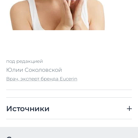
под редакцией
Юлии Соколовской
Врач, эксперт бренда Eucerin
Источники
Полонская Н. А., Варава М. Б. Популярная косметология. 
https://kosmet.ru/files/publication/popkos.pdf (дата обр