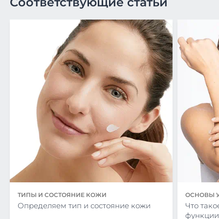
Соответствующие статьи
Баки Г., Александр К. С. Введение в косметические 
Wiley, 2019. С. 174. // URL:
https://www.gov.kz/uploads/2020/10/8/369843986acb3216
(дата обращения 13.01.2022 г.).
ТИПЫ И СОСТОЯНИЕ КОЖИ
ОСНОВЫ У
Определяем тип и состояние кожи
Что тако
функции