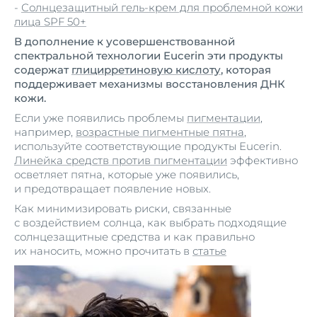
-
Солнцезащитный гель-крем для проблемной кожи
лица SPF 50+
В дополнение к усовершенствованной
спектральной технологии Eucerin эти продукты
содержат
глицирретиновую кислоту
, которая
поддерживает механизмы восстановления ДНК
кожи.
Если уже появились проблемы
пигментации
,
например,
возрастные пигментные пятна
,
используйте соответствующие продукты Eucerin.
Линейка средств против пигментации
эффективно
осветляет пятна, которые уже появились,
и предотвращает появление новых.
Как минимизировать риски, связанные
с воздействием солнца, как выбрать подходящие
солнцезащитные средства и как правильно
их наносить, можно прочитать в
статье