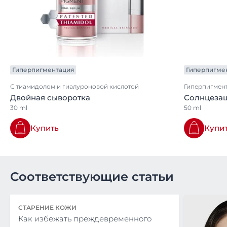
Гиперпигментация
Гиперпигме
С тиамидолом и гиалуроновой кислотой
Гиперпигмен
Двойная сыворотка
Солнцеза
30 ml
50 ml
Купить
Купи
Соответствующие статьи
СТАРЕНИЕ КОЖИ
Как избежать преждевременного