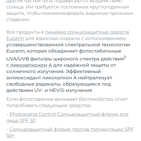
других частей тела подвергаются воздействию
солнца. Им требуется постоянная круглогодичная
защита, чтобы минимизировать видимые признаки
старения.
Все продукты в
линейке солнцезащитных средств
Eucerin
для взрослых созданы с использованием
усовершенствованной спектральной технологии
Eucerin, которая объединяет фотостабильные
2
UVA/UVB фильтры широкого спектра действия
с
ликохалконом А
для надёжной защиты от
солнечного излучения. Эффективный
антиоксидант ликохалкон А нейтрализует
свободные радикалы, образующиеся под
действием UV- и HEVIS-излучения
.
Если фотостарение вызывает беспокойство, стоит
попробовать следующие средства:
-
Photoaging Control Солнцезащитный флюид для
лица SPF 50
-
Солнцезащитный флюид против пигментации SPF
50+