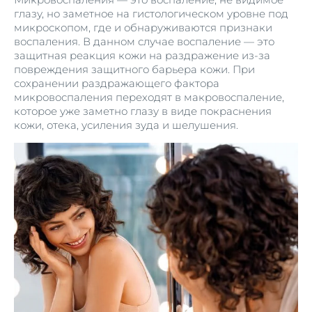
глазу, но заметное на гистологическом уровне под
микроскопом, где и обнаруживаются признаки
воспаления. В данном случае воспаление — это
защитная реакция кожи на раздражение из-за
повреждения защитного барьера кожи. При
сохранении раздражающего фактора
микровоспаления переходят в макровоспаление,
которое уже заметно глазу в виде покраснения
кожи, отека, усиления зуда и шелушения.