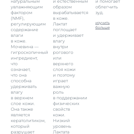
натуральным
и естественным
и помогает
увлажняющим
образом
облегчить
фактором
вырабатывается
зуд.
(NMF),
в коже.
изучить
регулирующим
Лактат
больше
содержание
поглощает
влаги
и удерживает
в коже.
влагу
Мочевина —
внутри
гигроскопичный
рогового
ингредиент,
или
что
верхнего
означает,
слоя кожи
что она
и поэтому
способна
играет
удерживать
важную
влагу
роль
в верхнем
в поддержании
слое кожи.
физических
Она также
свойств
является
кожи.
кератолитиком,
Низкий
который
уровень
разрушает
Лактата