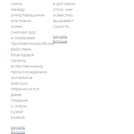
связь
в роговом
между
слое, как
омертвевшими
известно,
клетками
вызывает
кожи,
сухость.
снимая зуд
изучить
и оказывая
больше
противомикробное
действие.
Благодаря
своему
естественному
происхождению
мочевина
хорошо
переносится
даже
людьми
с очень
сухой
кожей.
изучить
больше