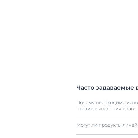
Часто задаваемые 
Почему необходимо испол
против выпадения волос 
Могут ли продукты линей
Шампунь против выпадени
и усиления эффективност