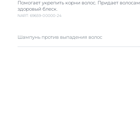
Помогает укрепить корни волос. Придает волосам
здоровый блеск.
NART: 69659-00000-24
Шампунь против выпадения волос
Шампунь против выпадения волос Eucerin DermoCa
специально разработан для людей с истончением
вызванным их наследственным выпадением (наи
распространенной причиной выпадения волос как
и у женщин). Он содержит два активных вещества
образом вырабатывающиеся в организме человек
креатин, которые укрепляют корни волос. Шампу
разработан для усиления эффективности сыворот
выпадения волос Eucerin DermoCapillaire. При со
использовании данная программа по уходу за ко
волосами помогает укрепить корни волос, стимул
питание.
Данные продукты также придают волосам здоровы
их мягкими и послушными.