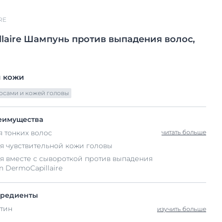
RE
laire
Шампунь
против выпадения волос,
 кожи
осами и кожей головы
еимущества
 тонких волос
читать больше
я чувствительной кожи головы
я вместе с сывороткой против выпадения
n DermoCapillaire
гредиенты
атин
изучить больше