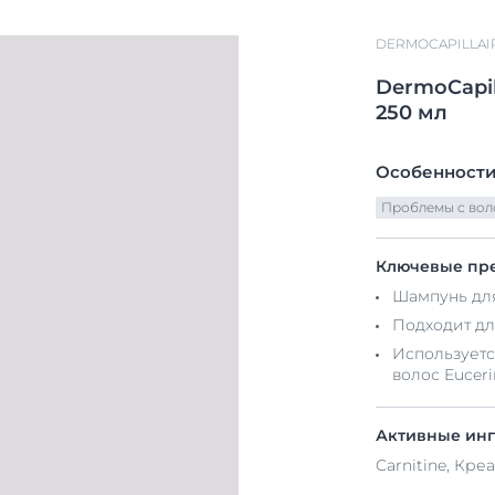
DERMOCAPILLAI
DermoCapil
250 мл
Особенности
Проблемы с вол
Ключевые пр
Шампунь для
Подходит дл
Используетс
волос Euceri
Активные ин
Carnitine, Кре