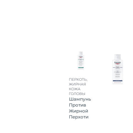
ледования доказали, что средства
е знаем ни одного косметического средства, которое дей
illaire
способствуют укреплению корней волос.
 комплексном использовании шампуня Eucerin и
сыворотк
ть в дерматологическом плане и способность к укреплен
ПЕРХОТЬ,
ЖИРНАЯ
КОЖА
ГОЛОВЫ
Шампунь
Против
Жирной
Перхоти