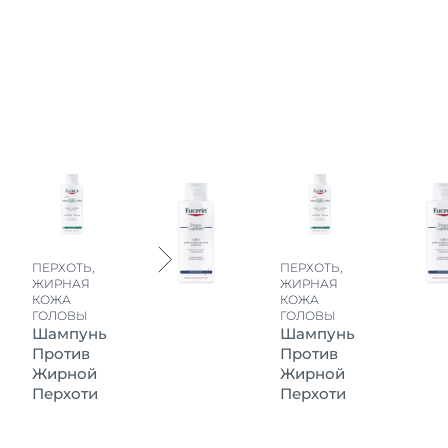
ствительно могло бы
и Eucerin
была
ию корней волос.
ПЕРХОТЬ,
ПЕРХОТЬ,
ЖИРНАЯ
ЖИРНАЯ
КОЖА
КОЖА
ГОЛОВЫ
ГОЛОВЫ
Шампунь
Шампунь
Против
Против
Жирной
Жирной
Перхоти
Перхоти