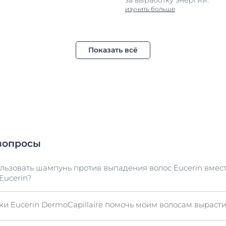
за выработку энергии.
изучить больше
Показать всё
вопросы
ьзовать шампунь против выпадения волос Eucerin вмест
Eucerin?
ки Eucerin DermoCapillaire помочь моим волосам вырасти
я волос Eucerin был специально разработан для подгот
и сыворотки против выпадения волос Eucerin. Клиничес