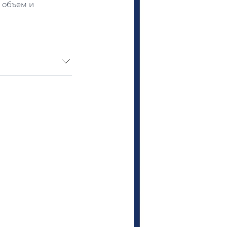
 объем и
pillaire был
 волос,
более
 у мужчин, так
, естественным
а: карнитин и
нь был
ки против
вместном
жей головы и
ируя их
й блеск, делая