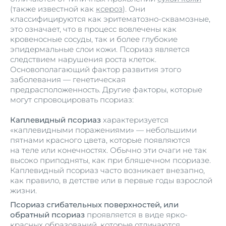
(также известной как
ксероз
). Они
классифицируются как эритематозно-сквамозные,
это означает, что в процесс вовлечены как
кровеносные сосуды, так и более глубокие
эпидермальные слои кожи. Псориаз является
следствием нарушения роста клеток.
Основополагающий фактор развития этого
заболевания — генетическая
предрасположенность. Другие факторы, которые
могут спровоцировать псориаз:
Каплевидный псориаз
характеризуется
«каплевидными поражениями» — небольшими
пятнами красного цвета, которые появляются
на теле или конечностях. Обычно эти очаги не так
высоко приподняты, как при бляшечном псориазе.
Каплевидный псориаз часто возникает внезапно,
как правило, в детстве или в первые годы взрослой
жизни.
Псориаз сгибательных поверхностей, или
обратный псориаз
проявляется в виде ярко-
красных образований, которые отличаются