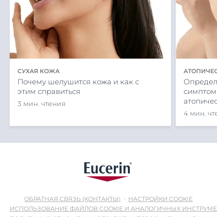
СУХАЯ КОЖА
АТОПИЧЕ
Почему шелушится кожа и как с
Определ
этим справиться
симптом
атопичес
3 мин. чтения
4 мин. ч
ОБРАТНАЯ СВЯЗЬ (КОНТАКТЫ)
НАСТРОЙКИ COOKIE
ИСПОЛЬЗОВАНИЕ ФАЙЛОВ COOKIE И АНАЛОГИЧНЫХ ИНСТРУМ