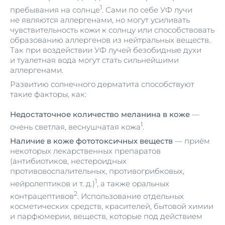
1
пребывания на солнце
. Сами по себе УФ лучи
не являются аллергенами, но могут усиливать
чувствительность кожи к солнцу или способствовать
образованию аллергенов из нейтральных веществ.
Так при воздействии УФ лучей безобидные духи
и туалетная вода могут стать сильнейшими
аллергенами.
Развитию солнечного дерматита способствуют
такие факторы, как:
Недостаточное количество меланина в коже
—
1
очень светлая, веснушчатая кожа
.
Наличие в коже фототоксичных веществ
— приём
некоторых лекарственных препаратов
(антибиотиков, нестероидных
противовоспалительных, противогрибковых,
1
нейролептиков и т. д.)
, а также оральных
2
контрацептивов
. Использование отдельных
косметических средств, красителей, бытовой химии
и парфюмерии, веществ, которые под действием