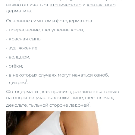
важно отличать от
атопического
и
контактного
дерматита
.
1
Основные симптомы фотодерматоза
:
покраснение, шелушение кожи;
красная сыпь;
зуд, жжение;
волдыри;
отёки;
в некоторых случаях могут начаться озноб,
1
диарея
.
Фотодерматит, как правило, развивается только
на открытых участках кожи: лице, шее, плечах,
1
декольте, тыльной стороне ладоней
.