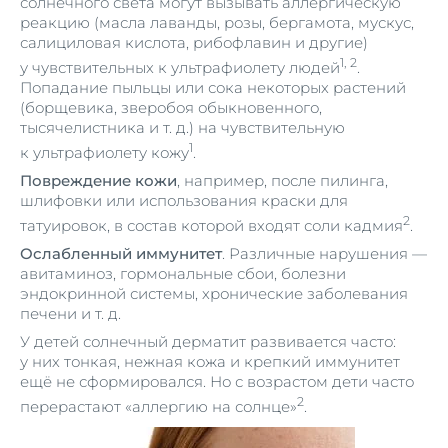
солнечного света могут вызывать аллергическую
реакцию (масла лаванды, розы, бергамота, мускус,
салициловая кислота, рибофлавин и другие)
1, 2
у чувствительных к ультрафиолету людей
.
Попадание пыльцы или сока некоторых растений
(борщевика, зверобоя обыкновенного,
тысячелистника и т. д.) на чувствительную
1
к ультрафиолету кожу
.
Повреждение кожи
, например, после пилинга,
шлифовки или использования краски для
2
татуировок, в состав которой входят соли кадмия
.
Ослабленный иммунитет
. Различные нарушения —
авитаминоз, гормональные сбои, болезни
эндокринной системы, хронические заболевания
печени и т. д.
У детей солнечный дерматит развивается часто:
у них тонкая, нежная кожа и крепкий иммунитет
ещё не сформировался. Но с возрастом дети часто
2
перерастают «аллергию на солнце»
.