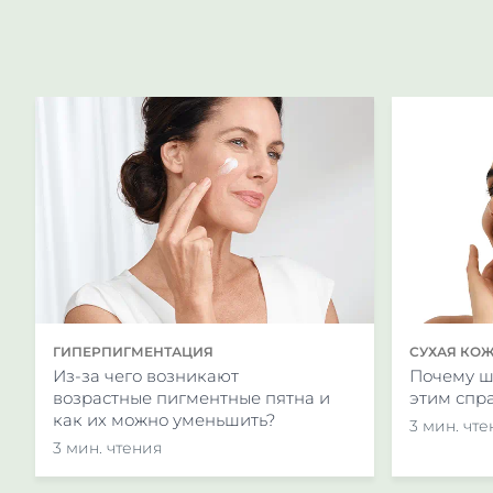
(дата обращения: 26.10.
Bhate K., Williams H. C
ГИПЕРПИГМЕНТАЦИЯ
СУХАЯ КО
Из-за чего возникают
Почему ш
возрастные пигментные пятна и
этим спр
как их можно уменьшить?
3 мин. чт
3 мин. чтения