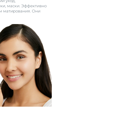
ий уход,
тки, маски. Эффективно
ом матирования. Они