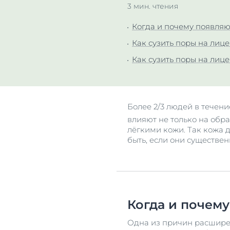
3 мин. чтения
Все прод
Для ванно
Когда и почему появля
Уход за к
Как сузить поры на лиц
Защита от
Как сузить поры на лиц
Все прод
Более 2/3 людей в течен
влияют не только на обра
лёгкими кожи. Так кожа 
быть, если они существе
Когда и почем
Одна из причин расширен