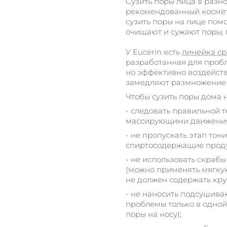
Сузить поры лица в разн
рекомендованный космето
сузить поры на лице пом
очищают и сужают поры,
У Eucerin есть
линейка с
разработанная для пробл
но эффективно воздейств
замедляют размножение 
Чтобы сузить поры дома 
- следовать правильной 
массирующими движениям
- не пропускать этап тон
спиртосодержащие проду
- не использовать скрабы
(можно применять мягкую
не должен содержать кр
- не наносить подсушива
проблемы только в одной
поры на носу);