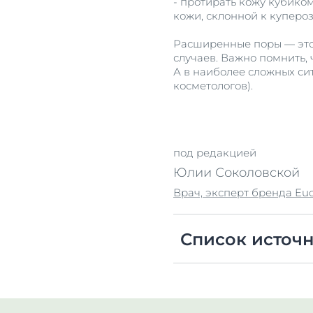
- протирать кожу кубиком
кожи, склонной к купероз
Расширенные поры — это
случаев. Важно помнить,
А в наиболее сложных си
косметологов).
под редакцией
Юлии Соколовской
Врач, эксперт бренда Euc
Список источ
Багненко Е. Клинико-пс
Федотов В. П., Бочаро
http://dspace.zsm