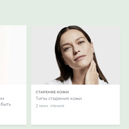
logy. — 2013. — URL: https://pubmed.ncbi.nlm.nih.gov/2321064
СТАРЕНИЕ КОЖИ
ём
Типы старения кожи
 быть
2 мин. чтения