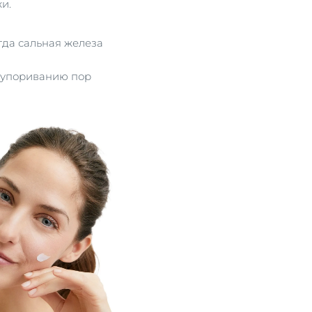
и.
гда сальная железа
акупориванию пор