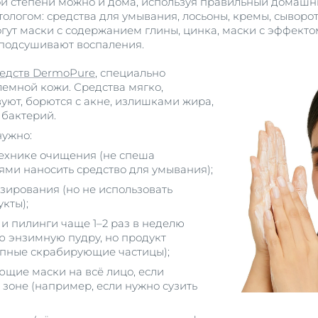
ой степени можно и дома, используя правильный домашн
логом: средства для умывания, лосьоны, кремы, сыворо
огут маски с содержанием глины, цинка, маски с эффект
 подсушивают воспаления.
редств DermoPure
, специально
емной кожи. Средства мягко,
уют, борются с акне, излишками жира,
бактерий.
нужно:
технике очищения (не спеша
и наносить средство для умывания);
изирования (но не использовать
кты);
 и пилинги чаще 1–2 раз в неделю
 энзимную пудру, но продукт
упные скрабирующие частицы);
ющие маски на всё лицо, если
 зоне (например, если нужно сузить