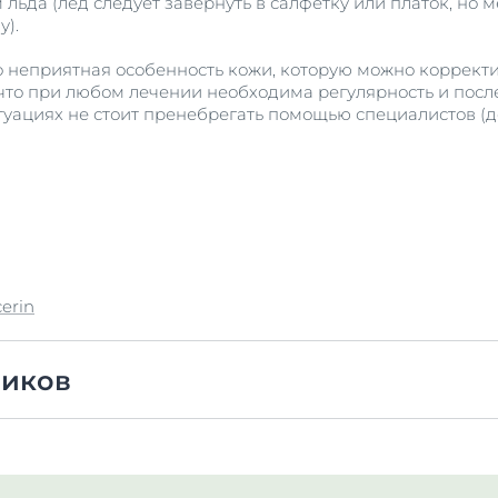
 льда (лёд следует завернуть в салфетку или платок, но
у).
 неприятная особенность кожи, которую можно корректи
 что при любом лечении необходима регулярность и посл
туациях не стоит пренебрегать помощью специалистов (д
erin
ников
ихологическая характеристика нозогенных реакций у пациен
в В.А., Корецкая Е.Ю., др. / Основы практической косме
u.edu.ua/bitstream/123456789/7183/1/16%D0%91%