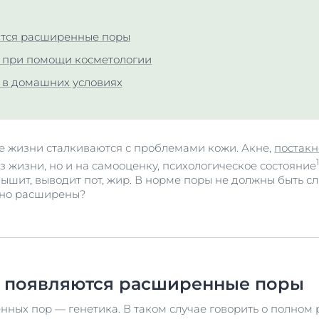
Сыворотка для проблемной кожи
укты
й и душа
40 ml
ются расширенные поры
ожей головы и волосами
Купить
е при помощи косметологии
 солнца
е в домашних условиях
укты
Просмотреть в
продукты
ие жизни сталкиваются с проблемами кожи. Акне,
постакн
1
з жизни, но и на самооценку, психологическое состояние
дышит, выводит пот, жир. В норме поры не должны быть с
нно расширены?
у появляются расширенные поры
ных пор — генетика. В таком случае говорить о полно