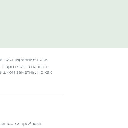
се
е
, расширенные поры
. Поры можно назвать
лишком заметны. Но как
м решении проблемы