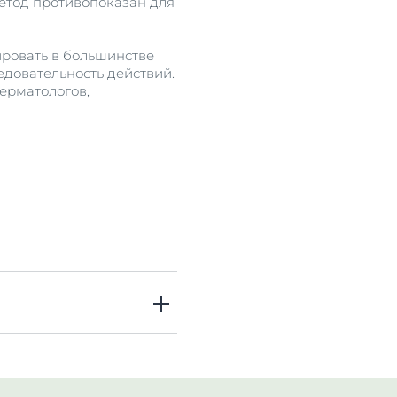
 метод противопоказан для
ровать в большинстве
едовательность действий.
ерматологов,
тов косметологических медицинских учреждений. / Вестник 
тологии. / Учебное пособие для студентов специальности 
D0%BE%D1%87%D0%B0%D1%80%D0%BE%D0%B2%D0%B0_%D0