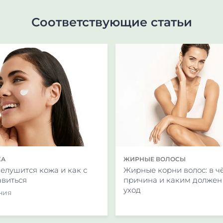
2021).
Соответствующие статьи
. Epidemiology of acne vulgaris // British Journal of Dermato
ЖА
ЖИРНЫЕ ВОЛОСЫ
елушится кожа и как с
Жирные корни волос: в ч
авиться
причина и каким должен
уход
ения