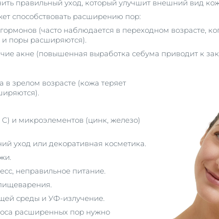
чить правильный уход, который улучшит внешний вид кож
жет способствовать расширению пор:
 гормонов (часто наблюдается в переходном возрасте, ко
 и поры расширяются).
ичие акне (повышенная выработка себума приводит к з
а в зрелом возрасте (кожа теряет
ширяются).
, С) и микроэлементов (цинк, железо)
ий уход или декоративная косметика.
жи.
есс, неправильное питание.
 пищеварения.
щей среды и УФ-излучение.
оса расширенных пор нужно