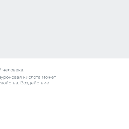
се
й человека.
алуроновая кислота может
свойства. Воздействие