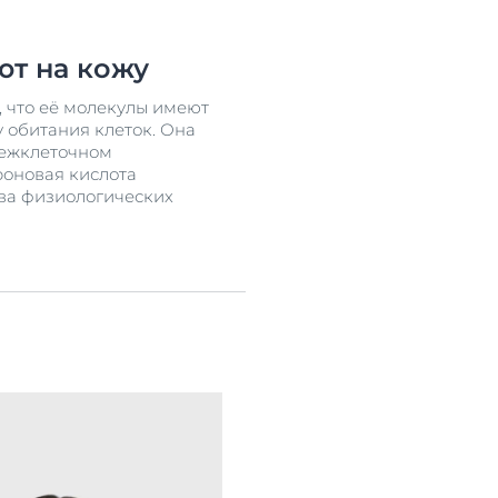
ют на кожу
 что её молекулы имеют
 обитания клеток. Она
межклеточном
роновая кислота
тва физиологических