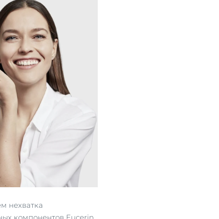
ем нехватка
ных компонентов Eucerin