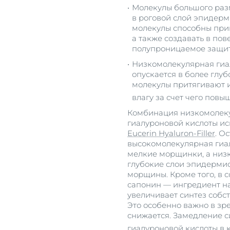
Молекулы большого раз
в роговой слой эпидерм
молекулы способны привл
а также создавать в по
полупроницаемое защит
Низкомолекулярная гиал
опускается в более глу
молекулы притягивают 
влагу за счет чего пов
Комбинация низкомолек
гиалуроновой кислоты ис
Eucerin Hyaluron-Filler
. О
высокомолекулярная гиа
мелкие морщинки, а низ
глубокие слои эпидермис
морщины. Кроме того, в с
сапонин — ингредиент н
увеличивает синтез собс
Это особенно важно в зре
снижается. Замедление с
гиалуроновой кислоты в 