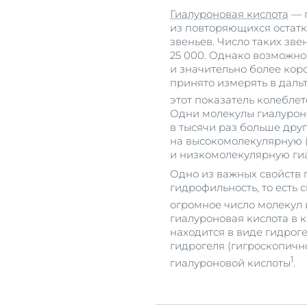
Гиалуроновая кислота
— п
из повторяющихся остатк
звеньев. Число таких зве
25 000. Однако возможно
и значительно более кор
принято измерять в дальт
этот показатель колеблет
Одни молекулы гиалурон
в тысячи раз больше дру
на высокомолекулярную 
и низкомолекулярную гиа
Одно из важных свойств 
гидрофильность, то есть 
огромное число молекул
гиалуроновая кислота в 
находится в виде гидрог
гидрогеля (гигроскопично
1
гиалуроновой кислоты
.