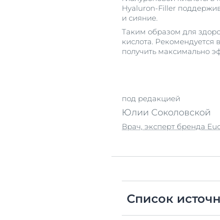
Hyaluron-Filler поддерж
и сияние.
Таким образом для здор
кислота. Рекомендуется в
получить максимально эф
под редакцией
Юлии Соколовской
Врач, эксперт бренда Euc
Список источ