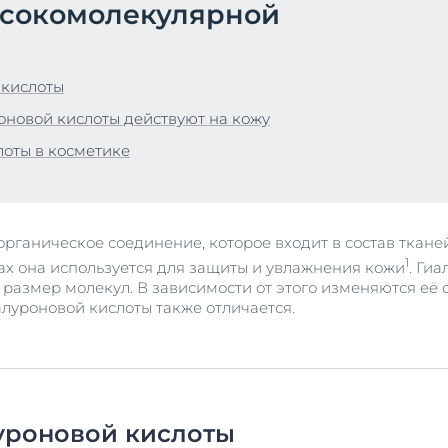
ысокомолекулярной
Сыворотка для проблемной кожи
укты
й и душа
40 ml
ожей головы и волосами
Купить
 кислоты
 солнца
оновой кислоты действуют на кожу
укты
оты в косметике
Просмотреть в
продукты
рганическое соединение, которое входит в состав ткане
1
ах она используется для защиты и увлажнения кожи
. Ги
 размер молекул. В зависимости от этого изменяются её 
алуроновой кислоты также отличается.
уроновой кислоты