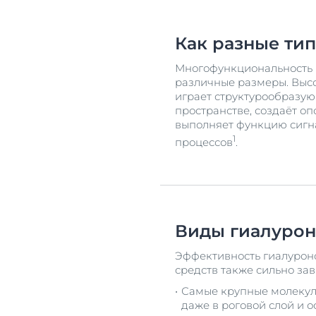
Как разные ти
Многофункциональность г
различные размеры. Высо
играет структурообразу
пространстве, создаёт о
выполняет функцию сигна
1
процессов
.
Виды гиалурон
Эффективность гиалуроно
средств также сильно зав
Самые крупные молекулы
даже в роговой слой и о