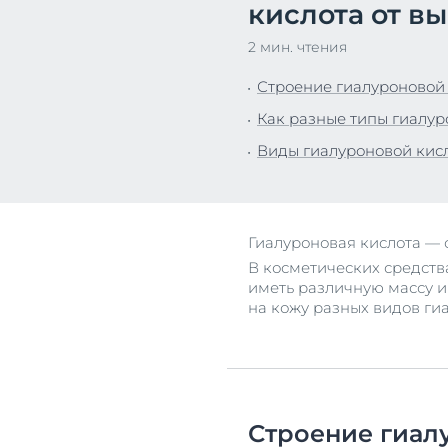
кислота от в
Все прод
Для ванно
2 мин. чтения
Уход за к
Строение гиалуроновой
Защита от
Как разные типы гиалур
Все прод
Виды гиалуроновой кисл
Гиалуроновая кислота — о
В косметических средств
иметь различную массу и
на кожу разных видов ги
Строение гиал