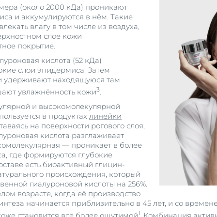
мера (около 2000 кДа) проникают
иса и аккумулируются в нём. Такие
екать влагу в том числе из воздуха,
верхностном слое кожи
ное покрытие.
уроновая кислота (52 кДа)
бокие слои эпидермиса. Затем
и удерживают находящуюся там
3
ышают увлажнённость кожи
.
улярной и высокомолекулярной
пользуется в продуктах
линейки
ставаясь на поверхности рогового слоя,
луроновая кислота разглаживает
комолекулярная — проникает в более
а, где формируются глубокие
оставе есть биоактивный глицин-
атурального происхождения, который
твенной гиалуроновой кислоты на 256%.
лом возрасте, когда её производство
интеза начинается приблизительно в 45 лет, и со времен
1
коже становится всё более ощутимой
. Комбинация актив