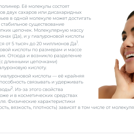
олимер. Её молекулы состоят
ов двух сахаров или дисахаридных
ньев в одной молекуле может достигать
 стабильное существование
отких цепочек. Молекулярную массу
онах (Да), и у гиалуроновой кислоты
1
ся от 5 тысяч до 20 миллионов Да
.
овой кислоты по размерам и массе
гих. Отсюда и возникло разделение
(с длинными цепочками)
луроновую кислоту.
гиалуроновой кислоты — её крайняя
способность связывать и удерживать
2
 воды
. Из-за этого свойства
коже и в косметических средствах
еля. Физические характеристики
сть, вязкость, плотность) зависят в том числе от молеку