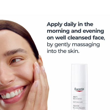
подхода к уходу за кожей, предполагающего
устранение поврежденности кожного барьера,
гиперчувствительности нервных волокон и
хронических воспалений. Успокаивающий крем
Eucerin AntiREDNESS был специально разработан
для ухода за чувствительной, склонной к
покраснению кожей и борьбы с розацеа и
куперозом. Крем не только быстро и надолго
уменьшает покраснения и снимает дискомфорт, но
и помогает постепенно восстановить кожный
барьер и снизить гиперчувствительность. В состав
успокаивающего крема Eucerin AntiRedness входит
комбинация из двух активных ингредиентов:
SymSitive* и ликохалкона A. SymSitive* —
инновационный ингредиент, который снимает
раздражение и ощущения дискомфорта на коже,
успокаивая ее. Ликохалкон A — это натуральный
ингредиент, полученный из корня солодки.
Благодаря противовоспалительным и
антиоксидантным свойствам он эффективно
уменьшает покраснение. *Зарегистрированный
товарный знак компании Symrise AG, Германия