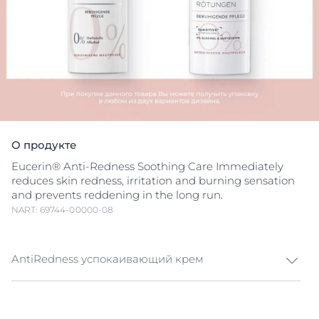
О продукте
Eucerin® Anti-Redness Soothing Care Immediately
reduces skin redness, irritation and burning sensation
and prevents reddening in the long run.
NART: 69744-00000-08
AntiRedness успокаивающий крем
Продукты Eucerin UltraSENSITIVE и AntiRedness
были созданы с применением комплексного