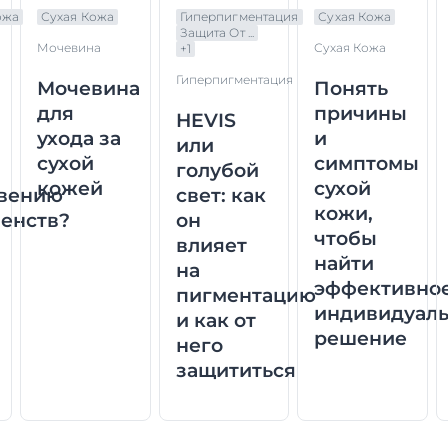
ожа
Сухая Кожа
Гиперпигментация
Сухая Кожа
Защита От ...
Мочевина
Сухая Кожа
+
1
Гиперпигментация
Мочевина
Понять
для
причины
HEVIS
ухода за
и
или
сухой
симптомы
голубой
кожей
сухой
вению
свет: как
кожи,
енств?
он
чтобы
влияет
найти
на
эффективно
пигментацию
индивидуал
и как от
решение
него
защититься