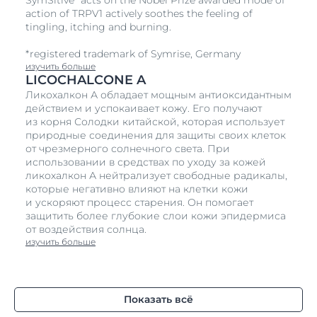
SymSitive* acts on the Nobel Prize awarded mode of
action of TRPV1 actively soothes the feeling of
tingling, itching and burning.
*registered trademark of Symrise, Germany
изучить больше
LICOCHALCONE A
Ликохалкон А обладает мощным антиоксидантным
действием и успокаивает кожу. Его получают
из корня Солодки китайской, которая использует
природные соединения для защиты своих клеток
от чрезмерного солнечного света. При
использовании в средствах по уходу за кожей
ликохалкон А нейтрализует свободные радикалы,
которые негативно влияют на клетки кожи
и ускоряют процесс старения. Он помогает
защитить более глубокие слои кожи эпидермиса
от воздействия солнца.
изучить больше
Показать всё