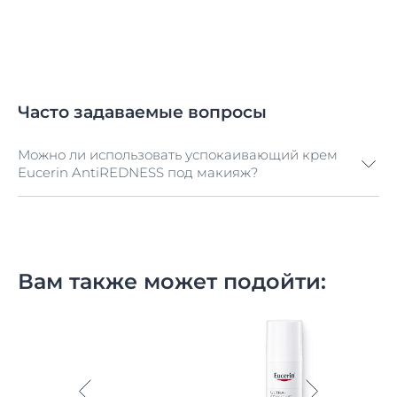
Часто задаваемые вопросы
Можно ли использовать успокаивающий крем
Eucerin AntiREDNESS под макияж?
Да. Крем идеально подходит в качестве основы под
макияж, однако обязательным условием является
использование гипоаллергенной декоративной
косметики.
Вам также может подойти: