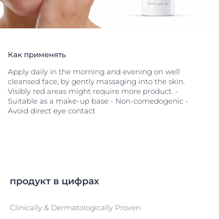
Упаковка с защитой от загрязнения
Все средства линий Eucerin UltraSENSITIVE и
AntiRedness выпускаются в асептичной упаковке с
защитой от всех видов загрязнений,
предотвращающей окисление и попадание внутрь
Как применять
бактерий и грибов. При разработке упаковки
учитывались три ключевые зоны: клапаны, их
Apply daily in the morning and evening on well
соединения и дозатор. На клапанах установлены
cleansed face, by gently massaging into the skin.
герметичные фильтры, соединения укреплены для
Visibly red areas might require more product. -
обеспечения стерильности, а дозатор имеет
Suitable as a make-up base - Non-comedogenic -
высокую функциональность.
Avoid direct eye contact
продукт в цифрах
Clinically & Dermatologically Proven