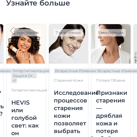
Узнайте больше
2 мин. чтения
7 мин. чтения
5 мин. чтения
менения
Гиперпигментация
Возрастные Изменения
Возрастные Измене
Защита От ...
Старение Кожи
Потеря Объема
+
1
ь
Гиперпигментация
Исследование
Признаки
процессов
старения
HEVIS
ь
старения
—
или
?
кожи
дряблая
голубой
позволяет
кожа и
свет: как
выбрать
потеря
он