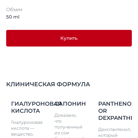
Объем
50 ml
Купить
КЛИНИЧЕСКАЯ ФОРМУЛА
Л
ГИАЛУРОНОВАЯ
САПОНИН
PANTHENOL
КИСЛОТА
OR
Доказано,
DEXPANTHE
что
Гиалуроновая
полученный
кислота —
Декспантенол,
из сои
вещество,
который