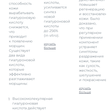
кислоты,
способность
повышает
усиливается
кожи
регенерацию
синтез
вырабатывать
и восстановлени
новой
гиалуроновую
кожи. Было
.
гиалуроновой
кислоту
доказано,
кислоты
снижается,
что при
до 256%
что
регулярном
(in vitro).
приводит
применении
к появлению
компонент
изучить
морщин.
устраняет
больше
Существует
симптомы
два вида
раздражения
гиалуроновой
кожи, такие
кислоты,
как сухость,
которые
жесткость,
эффективно
шелушение
разглаживают
и покраснение.
морщины:
изучить
больше
Высокомолекулярная
гиалуроновая
кислота действует