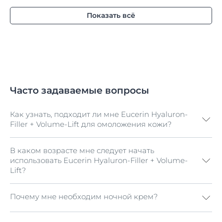
Показать всё
Часто задаваемые вопросы
Как узнать, подходит ли мне Eucerin Hyaluron-
Filler + Volume-Lift для омоложения кожи?
В каком возрасте мне следует начать
Крем Hyaluron-Filler + Volume-Lift был специально
использовать Eucerin Hyaluron-Filler + Volume-
разработан для устранения глубоких морщин,
Lift?
корректировки контуров лица с лифтинг-эффектом.
Несмотря на то, что наша кожа так же уникальна,
как и мы сами, она стареет по-разному
Почему мне необходим ночной крем?
Наша кожа такая же уникальная, как и мы сами,
в зависимости от нашей генетики и образа жизни.
поэтому ответ на этот вопрос варьируется
С этими проблемами обычно сталкиваются
от человека к человеку и зависит от многих
женщины в возрасте от 40 до 50 лет.