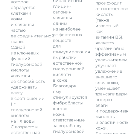
биоактивный
которое
происходит
глицин-
образуется
от пантотеновой
5,
сапонин
клетками
кислоты
является
кожи
(также
одним
и является
известный
из наиболее
частью
как
эффективных
ее соединительной
витамин В5),
веществ
ткани.
является
для
Одной
чрезвычайно
стимулирования
из ключевых
эффективным
выработки
функций
увлажнителем,
естественной
гиалуроновой
улучшает
й
гиалуроновой
кислоты
увлажнение
кислоты
является
внешнего
в коже.
ее способность
слоя кожи,
Благодаря
удерживать
уменьшает
ему
влагу
трансэпидермал
стимулируются
в соотношении:
потерю
ет
фибробласты
1 г
влаги
клеток
гиалуроновой
и поддерживает
кожи,
кислоты
мягкость
ответственные
на 1 л воды.
и эластичность
за выработку
С возрастом
кожи.
гиалуроновой
естественная
Декспантенол